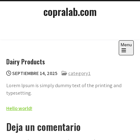
Skip
copralab.com
to
content
Menu
Open
Dairy Products
the
main
menu
SEPTIEMBRE 14, 2025
category1
Lorem Ipsum is simply dummy text of the printing and
typesetting.
Navegación
Hello world!
de
Deja un comentario
entradas