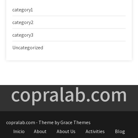
category1
category2
category3
Uncategorized
copralab.com
copralab.com - Theme by Grace Themes
Inicio
About
About Us
Activities
Blog